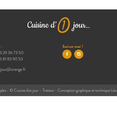
:
Suivez-moi !
3 29 36 73 50
6 81 83 90 53
1jour@orange.fr
ales
- © Cuisine d'un jour – Traiteur - Conception graphique et technique
Léz