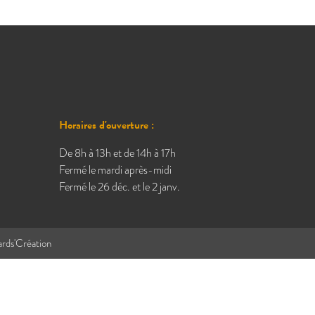
Horaires d'ouverture :
De 8h à 13h et de 14h à 17h
Fermé le mardi après-midi
Fermé le 26 déc. et le 2 janv.
ards'Création