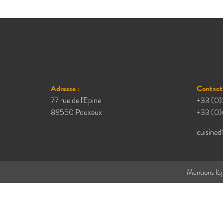
Adresse :
Contact 
77 rue de l'Epine
+33 (0)
88550 Pouxeux
+33 (0)
cuisined
Mentions lég