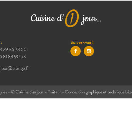
:
Suivez-moi !
3 29 36 73 50
6 81 83 90 53
1jour@orange.fr
ales
- © Cuisine d'un jour – Traiteur - Conception graphique et technique
Léz