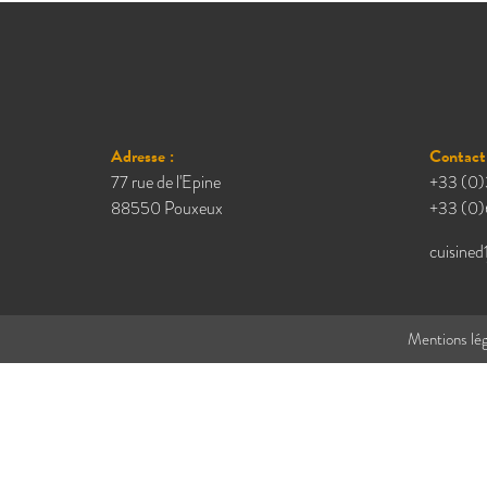
Adresse :
Contact 
77 rue de l'Epine
+33 (0)
88550 Pouxeux
+33 (0)
cuisined
Mentions lég