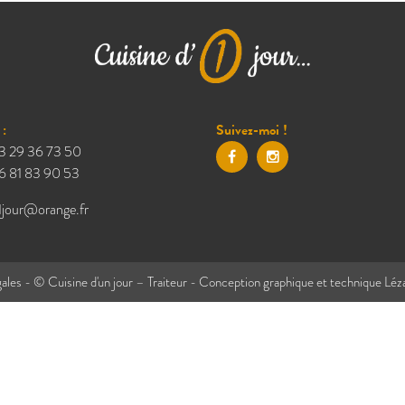
:
Suivez-moi !
3 29 36 73 50
6 81 83 90 53
1jour@orange.fr
ales
- © Cuisine d'un jour – Traiteur - Conception graphique et technique
Léz