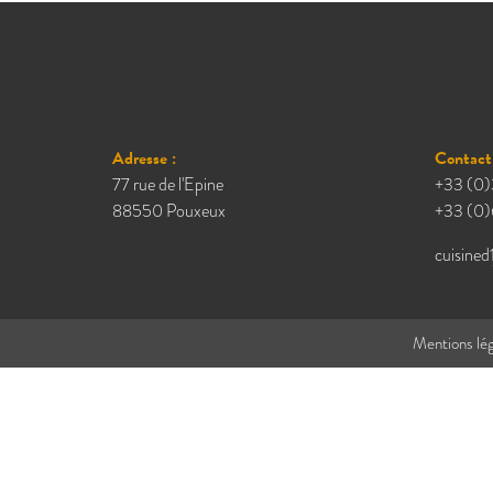
Adresse :
Contact 
77 rue de l'Epine
+33 (0)
88550 Pouxeux
+33 (0)
cuisined
Mentions lég