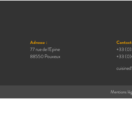
Adresse :
Contact 
77 rue de l'Epine
+33 (0)
88550 Pouxeux
+33 (0)
cuisined
Mentions lég