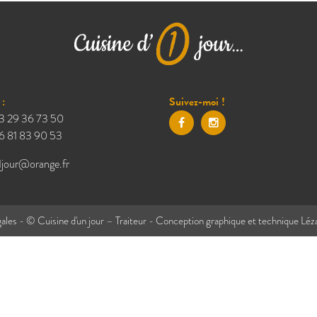
:
Suivez-moi !
3 29 36 73 50
6 81 83 90 53
1jour@orange.fr
ales
- © Cuisine d'un jour – Traiteur - Conception graphique et technique
Léz