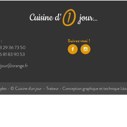
:
Suivez-moi !
3 29 36 73 50
6 81 83 90 53
1jour@orange.fr
ales
- © Cuisine d'un jour – Traiteur - Conception graphique et technique
Léz