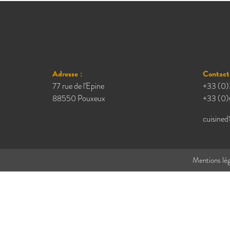
Adresse :
Contact 
77 rue de l'Epine
+33 (0)
88550 Pouxeux
+33 (0)
cuisined
Mentions lég